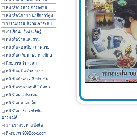
หนังสือบริหาร การลงทุน
หนังสือนิยาย หนังสือการ์ตูน
วรรณกรรม นิยายเก่าสะสม
งานศิลปะ สิ่งประดิษฐ์
หนังสือบ้านและสวน
หนังสือท่องเที่ยว ภาพถ่าย
หนังสือเสริมทักษะ การศึกษา
นิตยสารเก่า สะสม
หนังสือคู่มือทำอาหาร
หนังสือสังคม - ชีวประวัติ
หนังสือว่าน บอนสี ไม้ดอก
หนังสือต่างประเทศ
หนังสือแม่และเด็ก
หนังสือการ์ตูน ขำขัน
อารมณ์ดี
ฝากเราช่วยหาหนังสือ
ติดต่อเรา 909Book.com