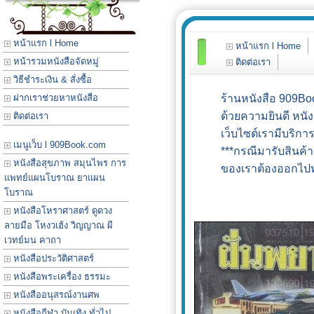
หน้าแรก l Home
หน้าแรก l Home
หน้ารวมหนังสือจัดหมู่
ติดต่อเรา
วิธีชำระเงิน & สั่งซื้อ
ฝากเราช่วยหาหนังสือ
ร้านหนังสือ 909Boo
ด้วยความยินดี หนั
ติดต่อเรา
เว็บไซต์เรามีบริกา
เมนูเว็บ l 909Book.com
***กรณีมารับสินค้า
หนังสือสุขภาพ สมุนไพร การ
ของเราต้องออกไปทำ
แพทย์แผนโบราณ ยาแผน
ขอ
โบราณ
หนังสือโหราศาสตร์ ดูดวง
ลายมือ โหงวเฮ้ง วิญญาณ ผี
เวทย์มน คาถา
หนังสือประวัติศาสตร์
หนังสือพระเครื่อง ธรรมะ
หนังสืออนุสรณ์งานศพ
หนังสือกีฬา บันเทิง ทั่วไป