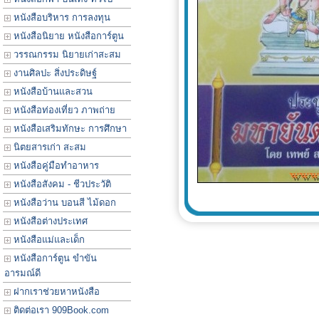
หนังสือบริหาร การลงทุน
หนังสือนิยาย หนังสือการ์ตูน
วรรณกรรม นิยายเก่าสะสม
งานศิลปะ สิ่งประดิษฐ์
หนังสือบ้านและสวน
หนังสือท่องเที่ยว ภาพถ่าย
หนังสือเสริมทักษะ การศึกษา
นิตยสารเก่า สะสม
หนังสือคู่มือทำอาหาร
หนังสือสังคม - ชีวประวัติ
หนังสือว่าน บอนสี ไม้ดอก
หนังสือต่างประเทศ
หนังสือแม่และเด็ก
หนังสือการ์ตูน ขำขัน
อารมณ์ดี
ฝากเราช่วยหาหนังสือ
ติดต่อเรา 909Book.com