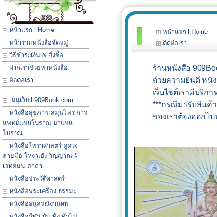
หน้าแรก l Home
หน้าแรก l Home
หน้ารวมหนังสือจัดหมู่
ติดต่อเรา
วิธีชำระเงิน & สั่งซื้อ
ฝากเราช่วยหาหนังสือ
ร้านหนังสือ 909Boo
ด้วยความยินดี หนั
ติดต่อเรา
เว็บไซต์เรามีบริกา
เมนูเว็บ l 909Book.com
***กรณีมารับสินค้า
หนังสือสุขภาพ สมุนไพร การ
ของเราต้องออกไปทำ
แพทย์แผนโบราณ ยาแผน
ขอ
โบราณ
หนังสือโหราศาสตร์ ดูดวง
ลายมือ โหงวเฮ้ง วิญญาณ ผี
เวทย์มน คาถา
หนังสือประวัติศาสตร์
หนังสือพระเครื่อง ธรรมะ
หนังสืออนุสรณ์งานศพ
หนังสือกีฬา บันเทิง ทั่วไป