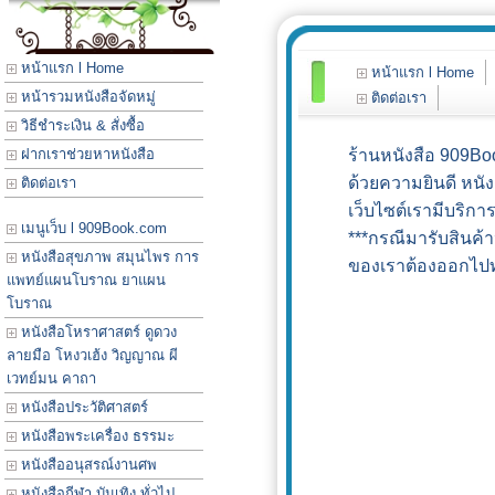
หน้าแรก l Home
หน้าแรก l Home
หน้ารวมหนังสือจัดหมู่
ติดต่อเรา
วิธีชำระเงิน & สั่งซื้อ
ฝากเราช่วยหาหนังสือ
ร้านหนังสือ 909Boo
ด้วยความยินดี หนั
ติดต่อเรา
เว็บไซต์เรามีบริกา
เมนูเว็บ l 909Book.com
***กรณีมารับสินค้า
หนังสือสุขภาพ สมุนไพร การ
ของเราต้องออกไปทำ
แพทย์แผนโบราณ ยาแผน
ขอ
โบราณ
หนังสือโหราศาสตร์ ดูดวง
ลายมือ โหงวเฮ้ง วิญญาณ ผี
เวทย์มน คาถา
หนังสือประวัติศาสตร์
หนังสือพระเครื่อง ธรรมะ
หนังสืออนุสรณ์งานศพ
หนังสือกีฬา บันเทิง ทั่วไป